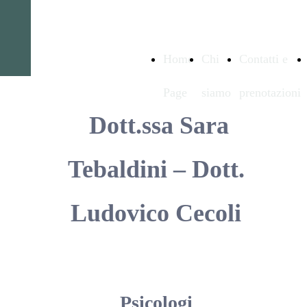
www.studiomedicosanvitto
Home
Chi
Contatti e
Page
siamo
prenotazioni
Dott.ssa Sara
Tebaldini – Dott.
Ludovico Cecoli
Psicologi