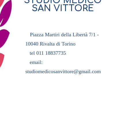
STUDIO MEDICO
torino
SAN VITTORE
L
Piazza Martiri della Libertà 7/1
-
10040 Rivalta di Torino
tel 011 18837735
email:
studiomedicosanvittore@gmail.com
INTEGER ACAM